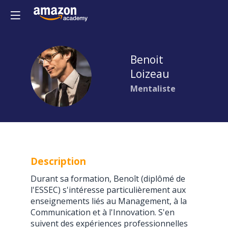
Benoit
BL
Loizeau
Mentaliste
Description
Durant sa formation, Benoît (diplômé de
l'ESSEC) s'intéresse particulièrement aux
enseignements liés au Management, à la
Communication et à l'Innovation. S'en
suivent des expériences professionnelles