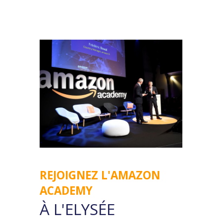
TERRITOIRES !
RDV LE 10
NOVEMBRE À
L'ÉLYSÉE
MONTMARTRE
ÉVÉNEMENT
PHYSIQUE &
REJOIGNEZ L'AMAZON
DIGITAL
ACADEMY
À L'ELYSÉE
INSCRIPTION