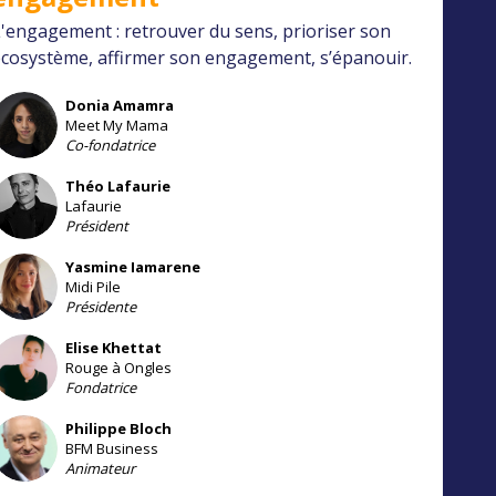
'engagement : retrouver du sens, prioriser son
cosystème, affirmer son engagement, s’épanouir.
Donia
Amamra
DA
Meet My Mama
Co-fondatrice
Théo
Lafaurie
TL
Lafaurie
Président
Yasmine
Iamarene
YI
Midi Pile
Présidente
Elise
Khettat
EK
Rouge à Ongles
Fondatrice
Philippe
Bloch
PB
BFM Business
Animateur