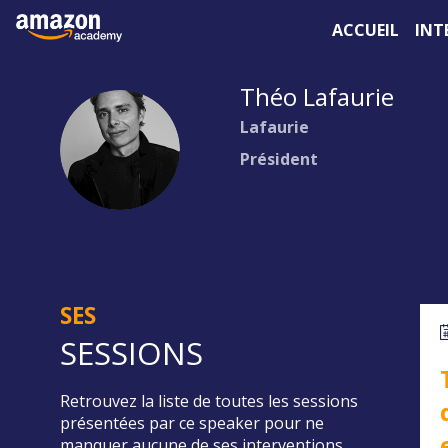
ACCUEIL
INT
Théo
Lafaurie
Lafaurie
TL
Président
SES
SESSIONS
Retrouvez la liste de toutes les sessions
présentées par ce speaker pour ne
manquer aucune de ses interventions.