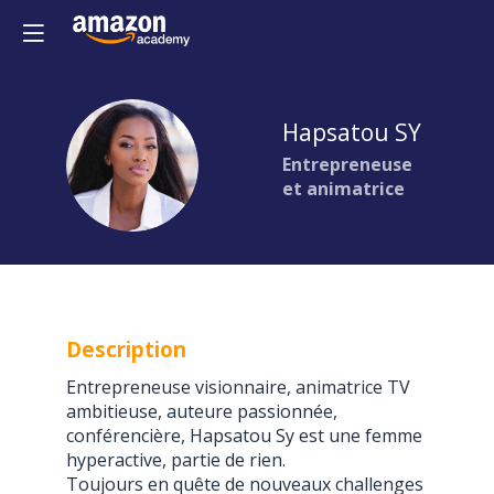
Hapsatou
SY
HS
Entrepreneuse
et animatrice
Description
Entrepreneuse visionnaire, animatrice TV
ambitieuse, auteure passionnée,
conférencière, Hapsatou Sy est une femme
hyperactive, partie de rien.
Toujours en quête de nouveaux challenges