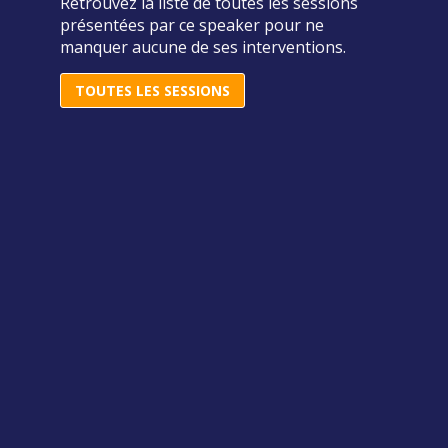
Retrouvez la liste de toutes les sessions
présentées par ce speaker pour ne
manquer aucune de ses interventions.
TOUTES LES SESSIONS
B
c