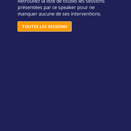
Retrouvez la liste de toutes les sessions
présentées par ce speaker pour ne
manquer aucune de ses interventions.
TOUTES LES SESSIONS
B
c