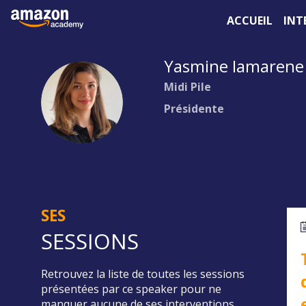
ACCUEIL
INT
Yasmine
Iamarene
Midi Pile
YI
Présidente
SES
SESSIONS
Retrouvez la liste de toutes les sessions
présentées par ce speaker pour ne
manquer aucune de ses interventions.