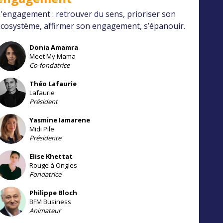
'engagement : retrouver du sens, prioriser son
cosystème, affirmer son engagement, s’épanouir.
Donia
Amamra
DA
Meet My Mama
Co-fondatrice
Théo
Lafaurie
TL
Lafaurie
Président
Yasmine
Iamarene
YI
Midi Pile
Présidente
Elise
Khettat
EK
Rouge à Ongles
Fondatrice
Philippe
Bloch
PB
BFM Business
Animateur