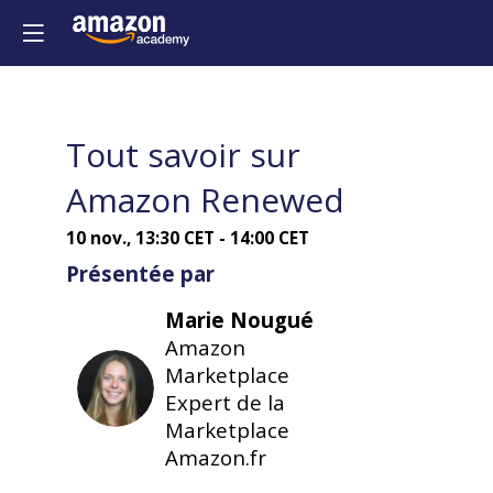
accéder à cet
fonctionnalit
Inscrivez-vous
Déjà inscrit ?
Tout savoir sur
Connectez-
Descri
Amazon Renewed
vous pour
Dévelo
personnalise
votre
10 nov.
,
13:30 CET
-
14:00 CET
activité
votre
en
Présentée par
expérience !​
vendan
Marie
Nougué
des
Connectez-vous
produit
Amazon
recondi
Marketplace
MN
d'occas
Expert de la
ou
Marketplace
avec
Amazon.fr
emball
ouvert