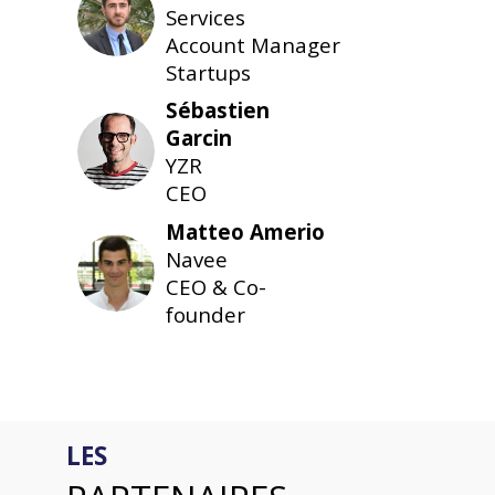
GM
Services
en
Account Manager
direct.
Startups
Sébastien
Garcin
SG
YZR
CEO
Matteo
Amerio
Navee
MA
CEO & Co-
founder
LES