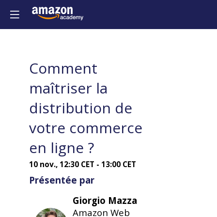
accéder à cet
fonctionnalit
Inscrivez-vous
Déjà inscrit ?
Comment
Connectez-
Descri
maîtriser la
vous pour
Cet
personnalise
atelier
distribution de
a
votre
lieu
expérience !​
votre commerce
en
physiqu
Connectez-vous
en ligne ?
à
l'Elysée
10 nov.
,
12:30 CET
-
13:00 CET
Montma
Présentée par
et
n'est
Giorgio
Mazza
pas
Amazon Web
retrans